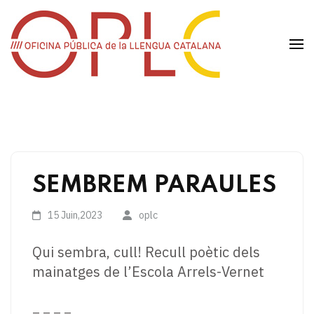
Aller
au
contenu
Office
(Pressez
public
Entrée)
de la
langue
catalane
SEMBREM PARAULES
15 Juin,2023
oplc
Qui sembra, cull! Recull poètic dels
mainatges de l’Escola Arrels-Vernet
– – – –