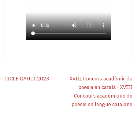
Navigation
CICLE GAUDÍ 2023
XVIII Concurs acadèmic de
de
poesia en català · XVIII
l’article
Concours académique de
poésie en langue catalane