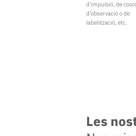
d’impulsió, de coor
d’observació o de
labelització, etc.
Les nos