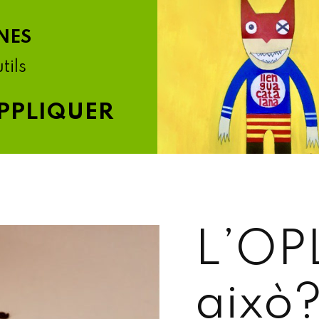
NES
tils
PPLIQUER
L’OPL
això