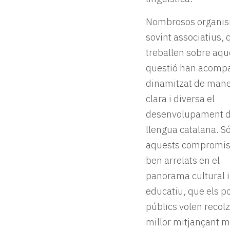
Nombrosos organi
sovint associatius, 
treballen sobre aqu
qüestió han acompa
dinamitzat de man
clara i diversa el
desenvolupament d
llengua catalana. S
aquests compromis
ben arrelats en el
panorama cultural i
educatiu, que els p
públics volen recol
millor mitjançant 