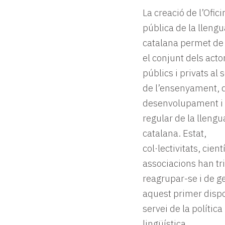
La creació de l’Ofici
pública de la llengu
catalana permet de
el conjunt dels acto
públics i privats al 
de l’ensenyament, 
desenvolupament i 
regular de la llengu
catalana. Estat,
col·lectivitats, cientí
associacions han tri
reagrupar-se i de g
aquest primer dispo
servei de la política
lingüística.