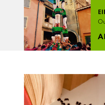
EI
Ou
A