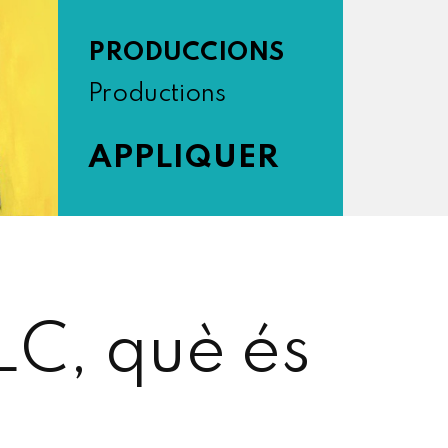
PRODUCCIONS
Productions
APPLIQUER
C, què és
?