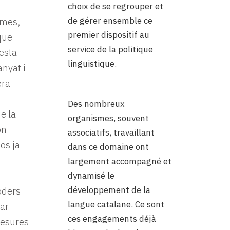
choix de se regrouper et
de gérer ensemble ce
smes,
premier dispositif au
que
service de la politique
esta
linguistique.
nyat i
era
Des nombreux
e la
organismes, souvent
ón
associatifs, travaillant
os ja
dans ce domaine ont
largement accompagné et
dynamisé le
développement de la
oders
langue catalane. Ce sont
zar
ces engagements déjà
mesures