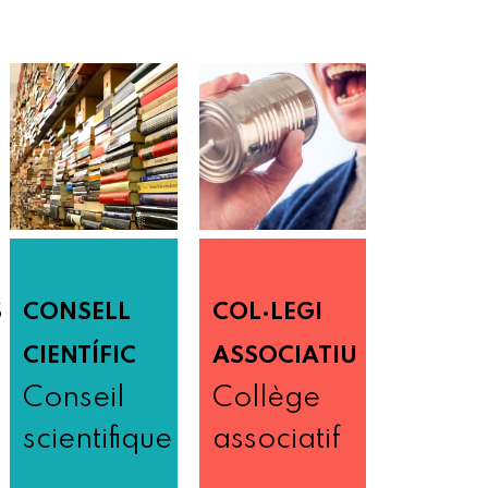
S
CONSELL
COL·LEGI
CIENTÍFIC
ASSOCIATIU
Conseil
Collège
scientifique
associatif