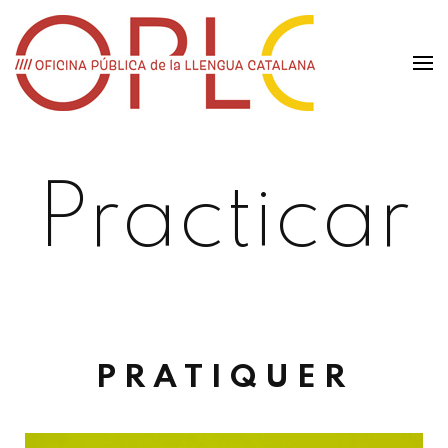
Office
public
de la
langue
catalane
Practicar
PRATIQUER