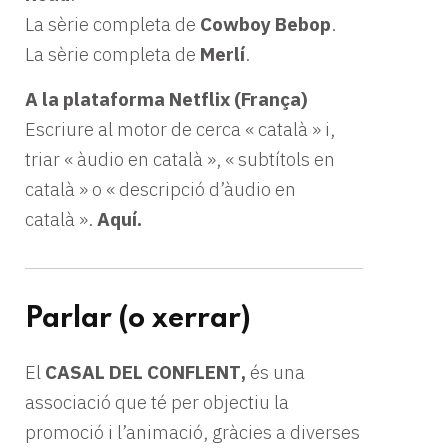
La sèrie completa de
Cowboy Bebop
.
La sèrie completa de
Merlí
.
A la plataforma Netflix (França)
Escriure al motor de cerca « català » i,
triar « àudio en català », « subtítols en
català » o « descripció d’àudio en
català ».
Aquí.
Parlar (o xerrar)
El
CASAL DEL CONFLENT
,
és una
associació que té per objectiu la
promoció i l’animació, gràcies a diverses