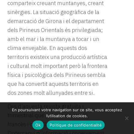
comparteix creuant muntanyes, creant
sinèrgies. La situació geogràfica de la
demarcació de Girona i el departament
dels Pirineus Orientals és privilegiada;
amb el mar i la muntanya a tocar i un
clima envejable. En aquests dos
territoris existeix una producció artística
i cultural molt important però la frontera
física i psicològica dels Pirineus sembla
que ha convertit aquests territoris en
dos zones molt allunyades entre si.
Des d’aquesta revista gratuïta i
En poursuivant votre navigation sur ce site, vous acceptez
trimestrial que publica en català,
l’utilisation de cookies.
francès i castellà, volen potenciar
Ok
Politique de confidentialité
l’intercanvi d’informació i coneixement